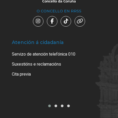
O CONCELLO EN RRSS
Atención á cidadanía
Trá
Servizo de atención telefónica 010
Empa
certi
Suxestións e reclamacións
Como
Cita previa
Tarx