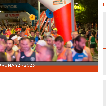
I
RUÑA42 - 2023