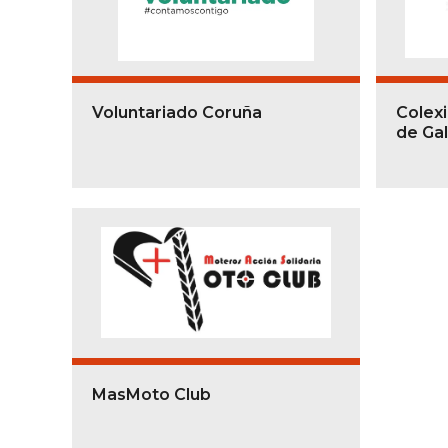
Voluntariado Coruña
Colexi
de Gal
MasMoto Club