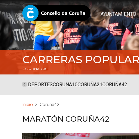
AYUNTAMIENTO
CARRERAS POPULAR
CORUNA.GAL
DEPORTES
CORUÑA10
CORUÑA21
CORUÑA42
Inicio
Coruña42
MARATÓN CORUÑA42