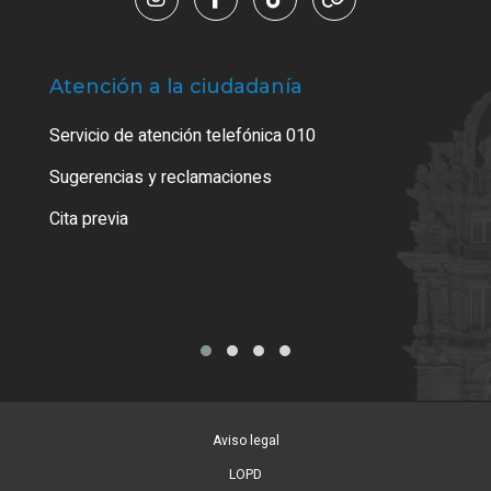
Atención a la ciudadanía
Trá
Servicio de atención telefónica 010
Empa
o cer
Sugerencias y reclamaciones
Como
Cita previa
Tarj
Aviso legal
LOPD