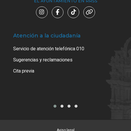
EL AYUNTAMIENTO EN RRSS
Atención a la ciudadanía
Trá
Servicio de atención telefónica 010
Empa
o cer
Sugerencias y reclamaciones
Como
Cita previa
Tarj
Aviso legal