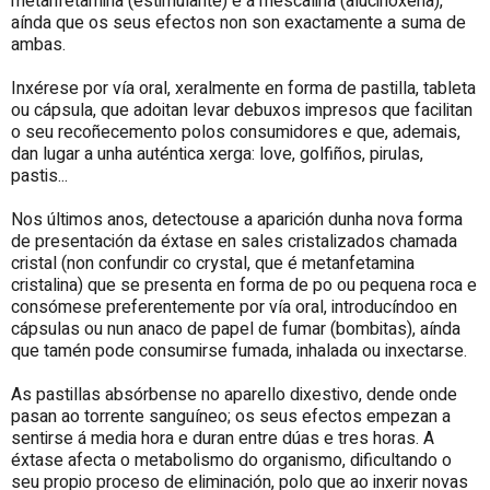
metanfetamina (estimulante) e á mescalina (alucinóxena),
aínda que os seus efectos non son exactamente a suma de
ambas.
Inxérese por vía oral, xeralmente en forma de pastilla, tableta
ou cápsula, que adoitan levar debuxos impresos que facilitan
o seu recoñecemento polos consumidores e que, ademais,
dan lugar a unha auténtica xerga: love, golfiños, pirulas,
pastis...
Nos últimos anos, detectouse a aparición dunha nova forma
de presentación da éxtase en sales cristalizados chamada
cristal (non confundir co crystal, que é metanfetamina
cristalina) que se presenta en forma de po ou pequena roca e
consómese preferentemente por vía oral, introducíndoo en
cápsulas ou nun anaco de papel de fumar (bombitas), aínda
que tamén pode consumirse fumada, inhalada ou inxectarse.
As pastillas absórbense no aparello dixestivo, dende onde
pasan ao torrente sanguíneo; os seus efectos empezan a
sentirse á media hora e duran entre dúas e tres horas. A
éxtase afecta o metabolismo do organismo, dificultando o
seu propio proceso de eliminación, polo que ao inxerir novas