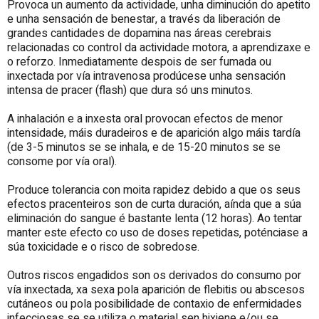
Provoca un aumento da actividade, unha diminución do apetito
e unha sensación de benestar, a través da liberación de
grandes cantidades de dopamina nas áreas cerebrais
relacionadas co control da actividade motora, a aprendizaxe e
o reforzo. Inmediatamente despois de ser fumada ou
inxectada por vía intravenosa prodúcese unha sensación
intensa de pracer (flash) que dura só uns minutos.
A inhalación e a inxesta oral provocan efectos de menor
intensidade, máis duradeiros e de aparición algo máis tardía
(de 3-5 minutos se se inhala, e de 15-20 minutos se se
consome por vía oral).
Produce tolerancia con moita rapidez debido a que os seus
efectos pracenteiros son de curta duración, aínda que a súa
eliminación do sangue é bastante lenta (12 horas). Ao tentar
manter este efecto co uso de doses repetidas, poténciase a
súa toxicidade e o risco de sobredose.
Outros riscos engadidos son os derivados do consumo por
vía inxectada, xa sexa pola aparición de flebitis ou abscesos
cutáneos ou pola posibilidade de contaxio de enfermidades
infecciosas se se utiliza o material sen hixiene e/ou se