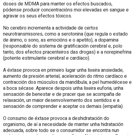
doses de MDMA para manter os efectos buscados,
pódense producir concentracións moi elevadas en sangue e
agravar os seus efectos tóxicos.
No cerebro incrementa a actividade de certos
neurotransmisores, como a serotonina (que regula o estado
de ánimo, o sono, as emocións e o apetito), a dopamina
(responsable do sistema de gratificación cerebral e, polo
tanto, dos efectos pracenteiros das drogas) e a norepinefrina
(potente estimulante cerebral e cardíaco).
A éxtase provoca en primeiro lugar unha lixeira ansiedade,
aumento da presión arterial, aceleración do ritmo cardíaco e
contracción dos músculos da mandíbula; a pel humedécese e
a boca sécase. Aparece despois unha lixeira euforia, unha
sensación de benestar e de pracer que se acompaña de
relaxación, un maior desenvolvemento dos sentidos e a
sensación de comprender e aceptar os demais (empatía).
O consumo de éxtase provoca a deshidratación do
organismo, de aí a necesidade de manter unha hidratación
adecuada, sobre todo se o consumidor se encontra nun