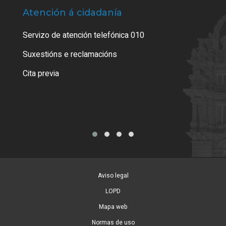
Atención á cidadanía
Trá
Servizo de atención telefónica 010
Empa
certi
Suxestións e reclamacións
Como
Cita previa
Tarx
Aviso legal
LOPD
Mapa web
Normas de uso