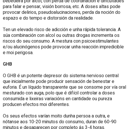
bebedeira por alcol, con perda de coordinación e dificultades
para falar e pensar, visión borrosa, etc. A doses altas pode
provocar delirios, pseudoalucinaciones, perda da noción do
espazo e do tempo e distorsión da realidade.
Ten un elevado risco de adicción e unha rápida tolerancia. A
súa combinación con alcol ou outras drogas incrementa os
riscos do seu consumo. A mestura con psicoestimulantes
e/ou alucinógenos pode provocar unha reacción impredicible
e moi perigosa.
GHB
O GHB é un potente depresor do sistema nervioso central
que inicialmente pode producir sensación de benestar e
euforia. É un líquido transparente que se consome por vía oral
mesturado con auga, polo que é difícil controlar a doses
consumida e lixeiras variacións en cantidade ou pureza
producen efectos moi diferentes.
Os seus efectos varían moito dunha persoa a outra, e
nótanse aos 10-20 minutos do consumo, duran de 60-90
minutos e desaparecen por completo ás 3-4 horas.