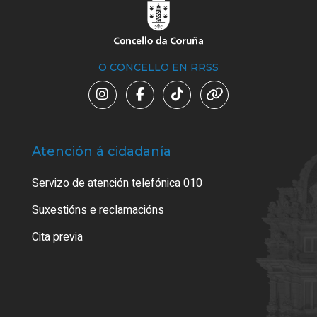
O CONCELLO EN RRSS
Atención á cidadanía
Trá
Servizo de atención telefónica 010
Empa
certi
Suxestións e reclamacións
Como
Cita previa
Tarx