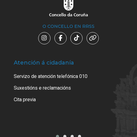
O CONCELLO EN RRSS
Atención á cidadanía
Trá
Servizo de atención telefónica 010
Empa
certi
Suxestións e reclamacións
Como
Cita previa
Tarx