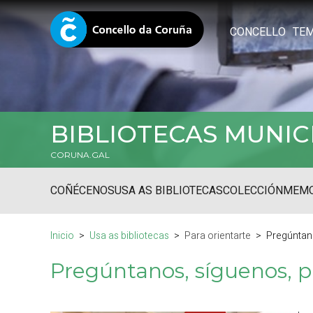
CONCELLO
TE
BIBLIOTECAS MUNIC
CORUNA.GAL
COÑÉCENOS
USA AS BIBLIOTECAS
COLECCIÓN
MEMO
Inicio
Usa as bibliotecas
Para orientarte
Pregúntano
Pregúntanos, síguenos, pa