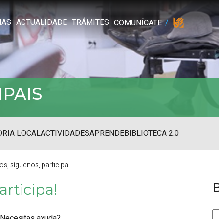
MAS
ACTUALIDADE
TRÁMITES
COMUNÍCATE
IPAIS
RIA LOCAL
ACTIVIDADES
APRENDE
BIBLIOTECA 2.0
s, síguenos, participa!
rticipa!
Necesitas axuda?