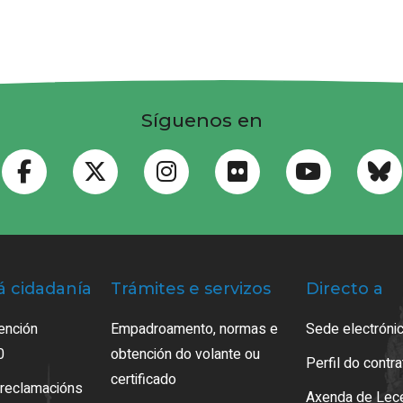
Síguenos en
á cidadanía
Trámites e servizos
Directo a
ención
Empadroamento, normas e
Sede electrónic
0
obtención do volante ou
Perfil do contr
certificado
 reclamacións
Axenda de Lec