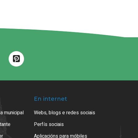
En internet
a municipal
Webs, blogs e redes sociais
atante
Perfís sociais
er
Aplicacións para móbiles