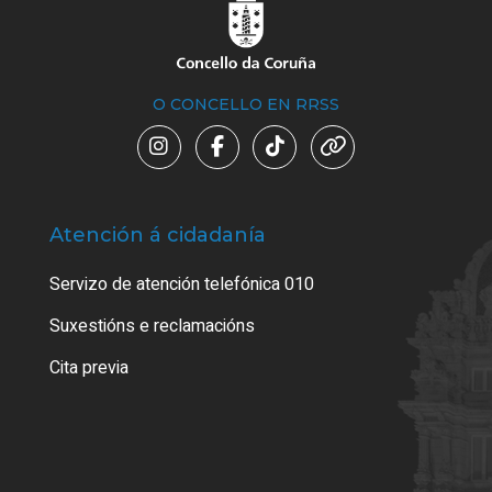
O CONCELLO EN RRSS
Atención á cidadanía
Trá
Servizo de atención telefónica 010
Empa
certi
Suxestións e reclamacións
Como
Cita previa
Tarx