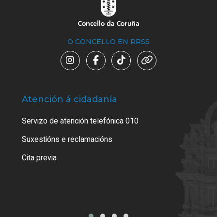
O CONCELLO EN RRSS
Atención á cidadanía
Trá
Servizo de atención telefónica 010
Empa
certi
Suxestións e reclamacións
Como
Cita previa
Tarx