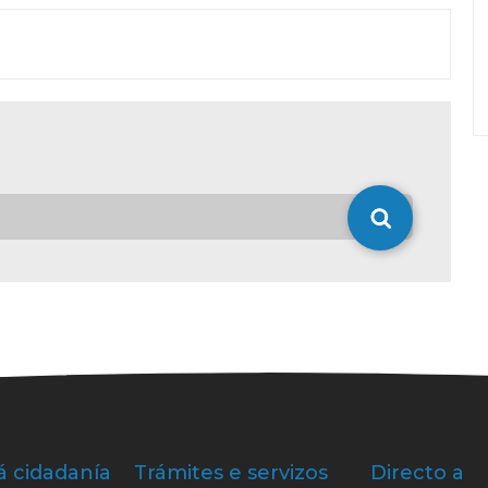
á cidadanía
Trámites e servizos
Directo a