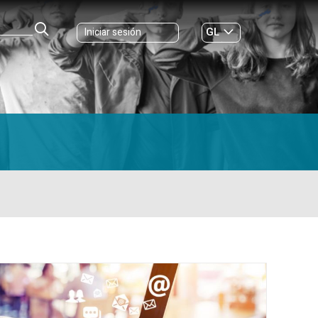
GL
Iniciar sesión
ES
|