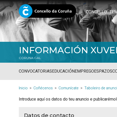
CONCELLO
TE
INFORMACIÓN XUVE
CORUNA.GAL
CONVOCATORIAS
EDUCACIÓN
EMPREGO
ESPAZOS
C
Inicio
Coñécenos
Comunícate
Taboleiro de anunc
Introduce aquí os datos do teu anuncio e publicarémolo
Datos de contacto