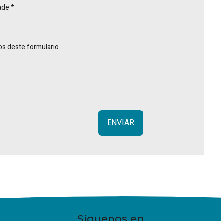
ade *
os deste formulario
Síguenos en