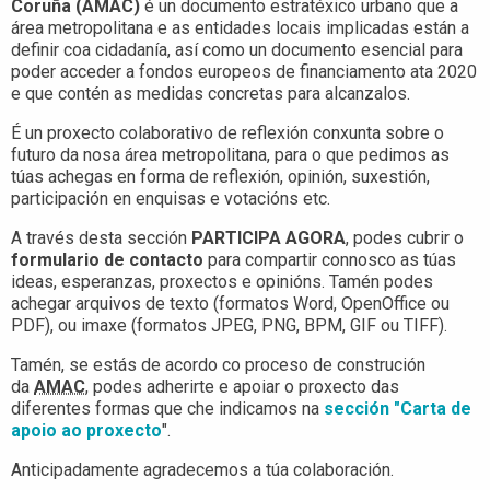
Coruña (AMAC)
é un documento estratéxico urbano que a
área metropolitana e as entidades locais implicadas están a
definir coa cidadanía, así como un documento esencial para
poder acceder a fondos europeos de financiamento ata 2020
e que contén as medidas concretas para alcanzalos.
É un proxecto colaborativo de reflexión conxunta sobre o
futuro da nosa área metropolitana, para o que pedimos as
túas achegas en forma de reflexión, opinión, suxestión,
participación en enquisas e votacións etc.
A través desta sección
PARTICIPA AGORA
, podes cubrir o
formulario de contacto
para compartir connosco as túas
ideas, esperanzas, proxectos e opinións. Tamén podes
achegar arquivos de texto (formatos Word, OpenOffice ou
PDF), ou imaxe (formatos JPEG, PNG, BPM, GIF ou TIFF).
Tamén, se estás de acordo co proceso de construción
da
AMAC
, podes adherirte e apoiar o proxecto das
diferentes formas que che indicamos na
sección
"Carta de
apoio ao proxecto
".
Anticipadamente agradecemos a túa colaboración.