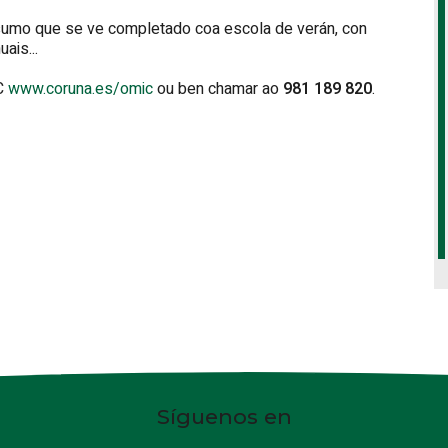
nsumo que se ve completado coa escola de verán, con
ais...
IC
www.coruna.es/omic
ou ben chamar ao
981 189 820
.
Síguenos en