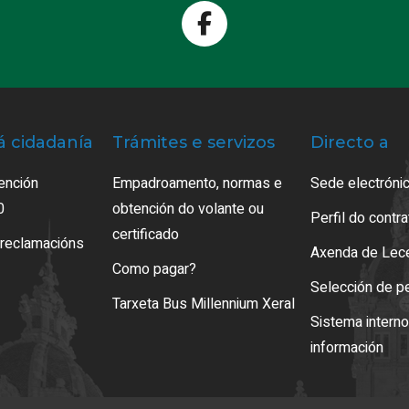
á cidadanía
Trámites e servizos
Directo a
ención
Empadroamento, normas e
Sede electrónic
0
obtención do volante ou
Perfil do contr
certificado
 reclamacións
Axenda de Lec
Como pagar?
Selección de p
Tarxeta Bus Millennium Xeral
Sistema intern
información