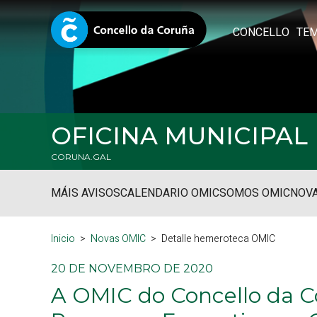
CONCELLO
TE
OFICINA MUNICIPA
CORUNA.GAL
MÁIS AVISOS
CALENDARIO OMIC
SOMOS OMIC
NOVA
Inicio
Novas OMIC
Detalle hemeroteca OMIC
20 DE NOVEMBRO DE 2020
A OMIC do Concello da C