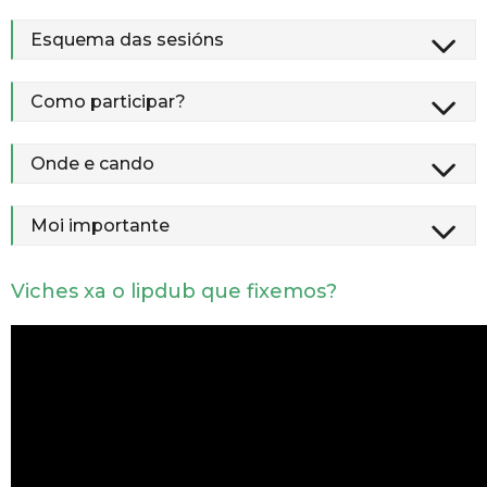
Esquema das sesións
Como participar?
Onde e cando
Moi importante
Viches xa o lipdub que fixemos?