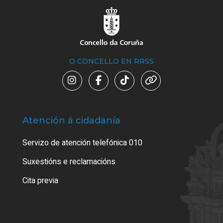
O CONCELLO EN RRSS
Atención á cidadanía
Trá
Servizo de atención telefónica 010
Empa
certi
Suxestións e reclamacións
Como
Cita previa
Tarx