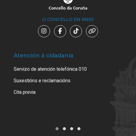
O CONCELLO EN RRSS
Atención á cidadanía
Trá
Servizo de atención telefónica 010
Empa
certi
Suxestións e reclamacións
Como
Cita previa
Tarx