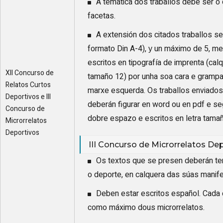
A temática dos traballos debe ser o
facetas.
A extensión dos citados traballos se
formato Din A-4), у un máximo de 5, m
escritos en tipografía de imprenta (calq
XII Concurso de
tamaño 12) por unha soa cara e grampa
Relatos Curtos
marxe esquerda. Os traballos enviados 
Deportivos e III
deberán figurar en word ou en pdf e s
Concurso de
dobre espazo e escritos en letra tamaño
Microrrelatos
Deportivos
III Concurso de Microrrelatos De
Os textos que se presen deberán te
o deporte, en calquera das súas manife
Deben estar escritos español. Cada
como máximo dous microrrelatos.