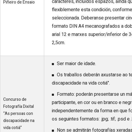
caracteres, incluídos espazos, aínda q
Piñeiro de Ensaio
flexiblemente esta condición, conforme
seleccionada. Deberanse presentar cinc
formato DIN A4 mecanografados a dobre
arial 12 e marxes superior/inferior de
2,5cm.
Ser maior de idade.
Os traballos deberán axustarse ao 
discapacidade na vida cotiá".
Formato: poderán presentarse un má
Concurso de
participante, en cor ou en branco e negro
Fotografía Dixital
independentemente da forma en que fo
“As persoas con
os seguintes formatos: .jpg; .tif; .psd e
discapacidade na
vida cotiá”
Non se admitirán fotografías xeradas po