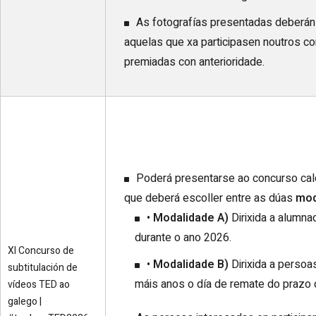
As fotografías presentadas deberán 
aquelas que xa participasen noutros c
premiadas con anterioridade.
Poderá presentarse ao concurso cal
que deberá escoller entre as dúas
mod
•
Modalidade A)
Dirixida a alumn
durante o ano 2026.
XI Concurso de
•
Modalidade B)
Dirixida a persoa
subtitulación de
máis anos o día de remate do prazo d
vídeos TED ao
galego |