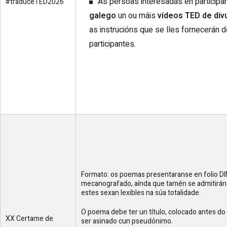
As persoas interesadas en participa
#traduceTED2026
galego
un ou máis
vídeos TED de divu
as instrucións que se lles fornecerán 
participantes.
Formato: os poemas presentaranse en folio D
mecanografado, aínda que tamén se admitirán
estes sexan lexibles na súa totalidade.
O poema debe ter un título, colocado antes d
XX Certame de
ser asinado cun pseudónimo.