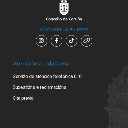
O CONCELLO EN RRSS
Atención á cidadanía
Trá
Servizo de atención telefónica 010
Empa
certi
Suxestións e reclamacións
Como
Cita previa
Tarx