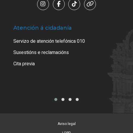
Atención á cidadanía
Trá
Servizo de atención telefónica 010
Empa
certi
Suxestións e reclamacións
Como
Cita previa
Tarx
Aviso legal