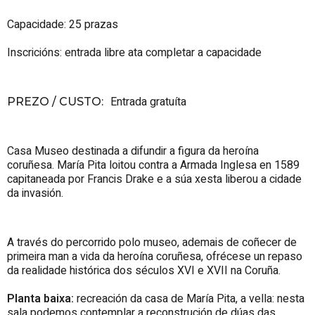
Capacidade: 25 prazas
Inscricións: entrada libre ata completar a capacidade
Entrada gratuíta
PREZO / CUSTO
:
Casa Museo destinada a difundir a figura da heroína
coruñesa. María
Pita
loitou contra a Armada Inglesa en 1589
capitaneada por Francis Drake e a súa xesta liberou a cidade
da invasión.
A través do percorrido polo museo, ademais de coñecer de
primeira man a vida da heroína coruñesa, ofrécese un repaso
da realidade histórica dos séculos XVI e XVII na Coruña.
Planta baixa:
recreación da casa de María Pita, a vella: nesta
sala podemos contemplar a reconstrución de dúas das