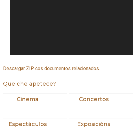
Descargar ZIP cos documentos relacionados.
Que che apetece?
Cinema
Concertos
Espectáculos
Exposicións