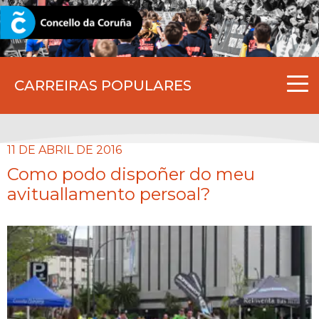
CORUNA.GAL
CARREIRAS POPULARES
11 DE ABRIL DE 2016
Como podo dispoñer do meu
avituallamento persoal?