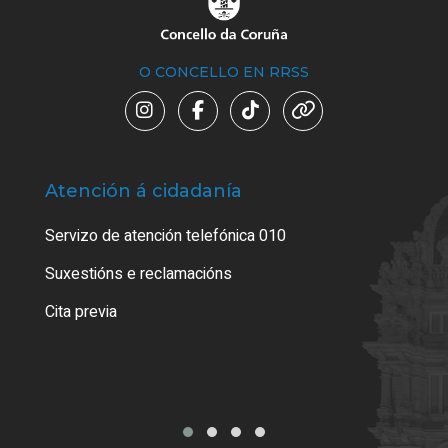
O CONCELLO EN RRSS
Atención á cidadanía
Trá
Servizo de atención telefónica 010
Empa
certi
Suxestións e reclamacións
Como
Cita previa
Tarx