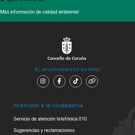
Más información de calidad ambiental
EL AYUNTAMIENTO EN RRSS
Atención a la ciudadanía
Trá
Servicio de atención telefónica 010
Empa
o cer
Sugerencias y reclamaciones