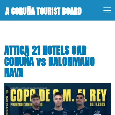
A CORUÑA TOURIST BOARD
ATTICA 21 HOTELS OAR
CORUÑA vs BALONMANO
NAVA