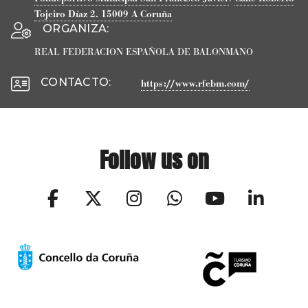
Tojeiro Díaz 2.
15009
A Coruña
ORGANIZA
:
REAL FEDERACION ESPAÑOLA DE BALONMANO
CONTACTO
:
https://www.rfebm.com/
Follow us on