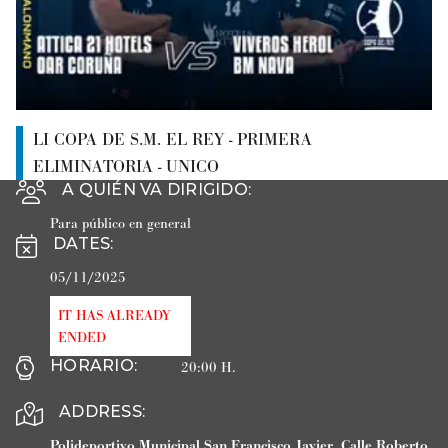
LI COPA DE S.M. EL REY - PRIMERA
ELIMINATORIA - UNICO
A QUIÉN VA DIRIGIDO
:
Para público en general
DATES
:
05/11/2025
IT HAS ALREADY
ENDED
HORARIO
:
20:00 H.
ADDRESS:
Polideportivo Municipal San Francisco Javier
.
Calle Roberto