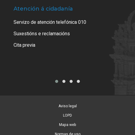
Atención á cidadanía
Trá
Servizo de atención telefónica 010
Empa
certi
Suxestións e reclamacións
Como
Cita previa
Tarx
Aviso legal
LOPD
Mapa web
Normas de uso