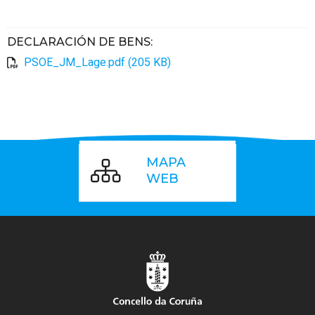
DECLARACIÓN DE BENS
:
PSOE_JM_Lage.pdf (205 KB)
MAPA
WEB