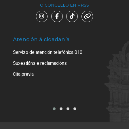
O CONCELLO EN RRSS
Atención á cidadanía
Trá
Servizo de atención telefónica 010
Empa
certi
Suxestións e reclamacións
Como
Cita previa
Tarx