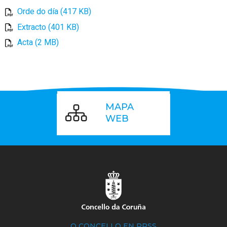
Orde do día (417 KB)
Extracto (401 KB)
Acta (2 MB)
MAPA
WEB
O CONCELLO EN RRSS