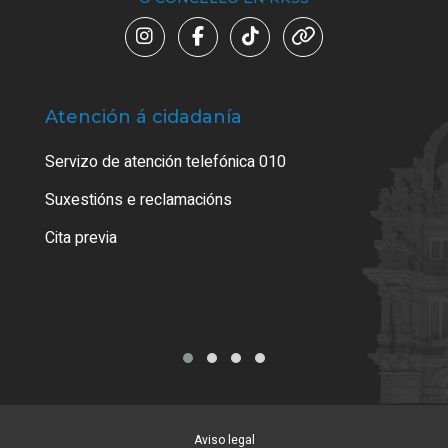
Atención á cidadanía
Trá
Servizo de atención telefónica 010
Empa
certi
Suxestións e reclamacións
Como
Cita previa
Tarx
Aviso legal