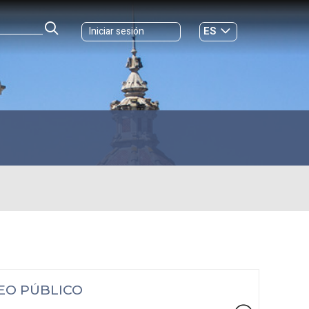
ES
Iniciar sesión
GL
EO PÚBLICO