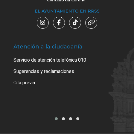
EL AYUNTAMIENTO EN RRSS
Atención a la ciudadanía
Trá
Servicio de atención telefónica 010
Empa
o cer
Sugerencias y reclamaciones
Como
Cita previa
Tarj