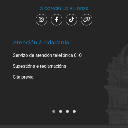
O CONCELLO EN RRSS
Atención á cidadanía
Trá
Servizo de atención telefónica 010
Empa
certi
Suxestións e reclamacións
Como
Cita previa
Tarx