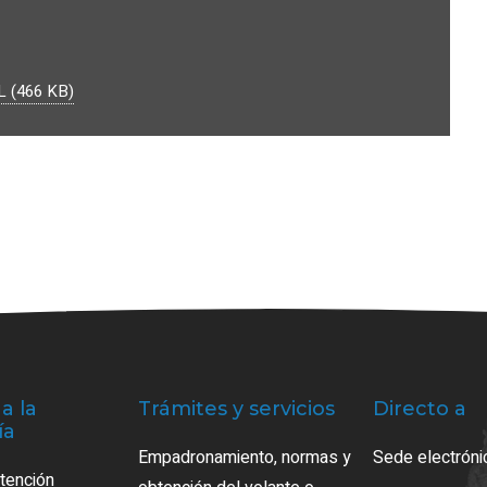
 (466 KB)
a la
Trámites y servicios
Directo a
ía
Empadronamiento, normas y
Sede electróni
atención