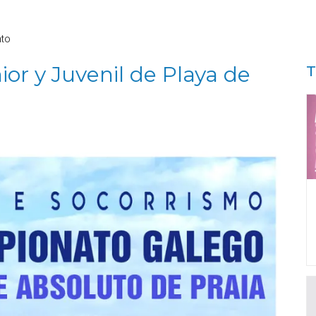
nto
r y Juvenil de Playa de
T
o