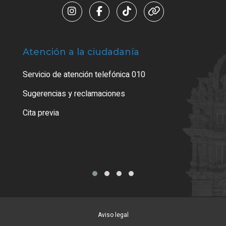
Atención a la ciudadanía
Trá
Servicio de atención telefónica 010
Empa
o cer
Sugerencias y reclamaciones
Como
Cita previa
Tarj
Aviso legal