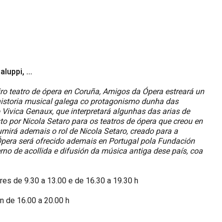
luppi, ...
o teatro de ópera en Coruña, Amigos da Ópera estreará un
historia musical galega co protagonismo dunha das
Vivica Genaux, que interpretará algunhas das arias de
to por Nicola Setaro para os teatros de ópera que creou en
mirá ademais o rol de Nicola Setaro, creado para a
Ópera será ofrecido ademais en Portugal pola Fundación
no de acollida e difusión da música antiga dese país, coa
res de 9.30 a 13.00 e de 16.30 a 19.30 h
n de 16.00 a 20.00 h