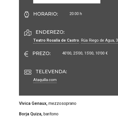
20.00 h
HORARIO
:
ENDEREZO:
Teatro Rosalía de Castro
.
Rúa Riego de Agua, 3
40'00, 25'00, 15'00, 10'00 €
PREZO
:
TELEVENDA:
Ataquilla.com
Vivica Genaux,
mezzosoprano
Borja Quiza,
barítono