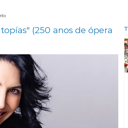
nto
utopías" (250 anos de ópera
T