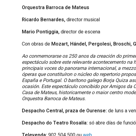
Orquestra Barroca de Mateus
Ricardo Bernardes,
director musical
Mario Pontiggia,
director de escena
Con obras de
Mozart,
Hándel, Pergolesi, Broschi, Ga
Ao conmemorarse os 250 anos da creación do primeir
espectáculo sobre este relevante acontecemento na 
principais voces do panorama internacional, a mezzo 
óperas que constituíron o núcleo do repertorio propos
España e Portugal. O barítono galego Borja Quiza asu
ocasión. Este espectáculo concibido por Amigos da 
Casa de Mateus, historicamente o maior centro moder
Orquestra Barroca de Mateus.
Despacho Central, praza de Ourense:
de luns a ven
Despacho do Teatro Rosalía:
só abre días de funció
Televenda:
902 504 500 ou
web