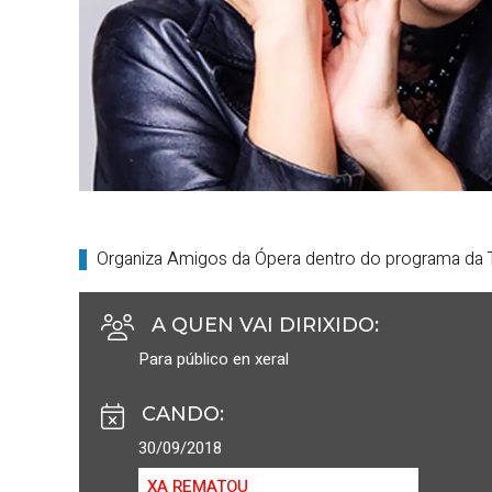
Organiza Amigos da Ópera dentro do programa da 
A QUEN VAI DIRIXIDO
:
Para público en xeral
CANDO
:
30/09/2018
XA REMATOU