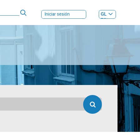
GL
Iniciar sesión
ES
|