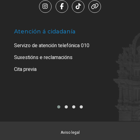
Atención á cidadanía
Trá
Servizo de atención telefónica 010
Empa
certi
Suxestións e reclamacións
Como
Cita previa
Tarx
Aviso legal