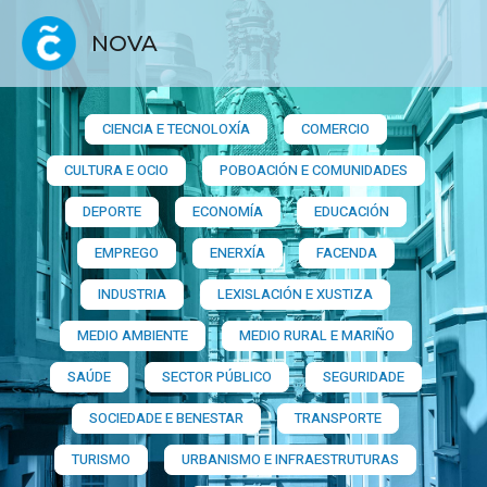
NOVA
CIENCIA E TECNOLOXÍA
COMERCIO
CULTURA E OCIO
POBOACIÓN E COMUNIDADES
DEPORTE
ECONOMÍA
EDUCACIÓN
EMPREGO
ENERXÍA
FACENDA
INDUSTRIA
LEXISLACIÓN E XUSTIZA
MEDIO AMBIENTE
MEDIO RURAL E MARIÑO
SAÚDE
SECTOR PÚBLICO
SEGURIDADE
SOCIEDADE E BENESTAR
TRANSPORTE
TURISMO
URBANISMO E INFRAESTRUTURAS