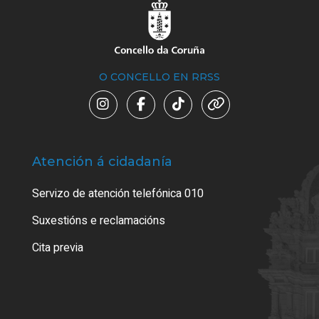
O CONCELLO EN RRSS
Atención á cidadanía
Trá
Servizo de atención telefónica 010
Empa
certi
Suxestións e reclamacións
Como
Cita previa
Tarx