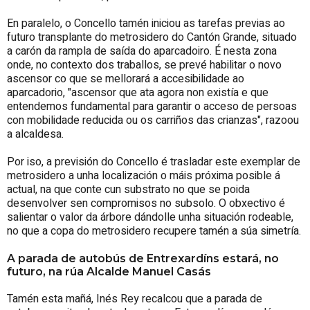
En paralelo, o Concello tamén iniciou as tarefas previas ao
futuro transplante do metrosidero do Cantón Grande, situado
a carón da rampla de saída do aparcadoiro. É nesta zona
onde, no contexto dos traballos, se prevé habilitar o novo
ascensor co que se mellorará a accesibilidade ao
aparcadorio, "ascensor que ata agora non existía e que
entendemos fundamental para garantir o acceso de persoas
con mobilidade reducida ou os carriños das crianzas", razoou
a alcaldesa.
Por iso, a previsión do Concello é trasladar este exemplar de
metrosidero a unha localización o máis próxima posible á
actual, na que conte cun substrato no que se poida
desenvolver sen compromisos no subsolo. O obxectivo é
salientar o valor da árbore dándolle unha situación rodeable,
no que a copa do metrosidero recupere tamén a súa simetría.
A parada de autobús de Entrexardíns estará, no
futuro, na rúa Alcalde Manuel Casás
Tamén esta mañá, Inés Rey recalcou que a parada de