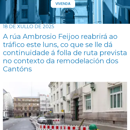
VIVENDA
18 DE XULLO DE 2025
A rúa Ambrosio Feijoo reabrirá ao
tráfico este luns, co que se lle dá
continuidade á folla de ruta prevista
no contexto da remodelación dos
Cantóns