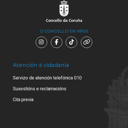
O CONCELLO EN RRSS
Atención á cidadanía
Trá
Servizo de atención telefónica 010
Empa
certi
Suxestións e reclamacións
Como
Cita previa
Tarx