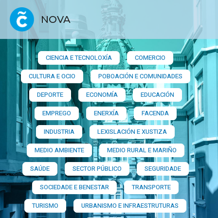
NOVA
CIENCIA E TECNOLOXÍA
COMERCIO
CULTURA E OCIO
POBOACIÓN E COMUNIDADES
DEPORTE
ECONOMÍA
EDUCACIÓN
EMPREGO
ENERXÍA
FACENDA
INDUSTRIA
LEXISLACIÓN E XUSTIZA
MEDIO AMBIENTE
MEDIO RURAL E MARIÑO
SAÚDE
SECTOR PÚBLICO
SEGURIDADE
SOCIEDADE E BENESTAR
TRANSPORTE
TURISMO
URBANISMO E INFRAESTRUTURAS