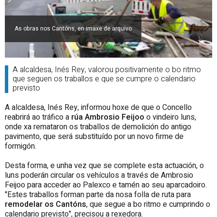
As obras nos Cantóns, en imaxe de arquivo
A alcaldesa, Inés Rey, valorou positivamente o bo ritmo
que seguen os traballos e que se cumpre o calendario
previsto
A alcaldesa, Inés Rey, informou hoxe de que o Concello
reabrirá ao tráfico a
rúa Ambrosio Feijoo
o vindeiro luns,
onde xa remataron os traballos de demolición do antigo
pavimento, que será substituído por un novo firme de
formigón.
Desta forma, e unha vez que se complete esta actuación, o
luns poderán circular os vehículos a través de Ambrosio
Feijoo para acceder ao Palexco e tamén ao seu aparcadoiro.
"Estes traballos forman parte da nosa folla de ruta para
remodelar os Cantóns
, que segue a bo ritmo e cumprindo o
calendario previsto", precisou a rexedora.