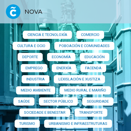
NOVA
CIENCIA E TECNOLOXÍA
COMERCIO
CULTURA E OCIO
POBOACIÓN E COMUNIDADES
DEPORTE
ECONOMÍA
EDUCACIÓN
EMPREGO
ENERXÍA
FACENDA
INDUSTRIA
LEXISLACIÓN E XUSTIZA
MEDIO AMBIENTE
MEDIO RURAL E MARIÑO
SAÚDE
SECTOR PÚBLICO
SEGURIDADE
SOCIEDADE E BENESTAR
TRANSPORTE
TURISMO
URBANISMO E INFRAESTRUTURAS