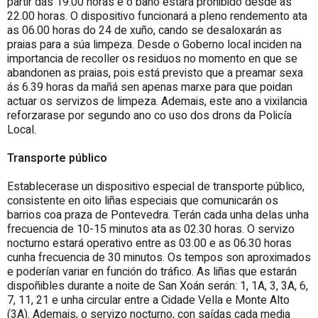
partir das 19.00 horas e o baño estará prohibido desde as
22.00 horas. O dispositivo funcionará a pleno rendemento ata
as 06.00 horas do 24 de xuño, cando se desaloxarán as
praias para a súa limpeza. Desde o Goberno local inciden na
importancia de recoller os residuos no momento en que se
abandonen as praias, pois está previsto que a preamar sexa
ás 6.39 horas da mañá sen apenas marxe para que poidan
actuar os servizos de limpeza. Ademais, este ano a vixilancia
reforzarase por segundo ano co uso dos drons da Policía
Local.
Transporte público
Establecerase un dispositivo especial de transporte público,
consistente en oito liñas especiais que comunicarán os
barrios coa praza de Pontevedra. Terán cada unha delas unha
frecuencia de 10-15 minutos ata as 02.30 horas. O servizo
nocturno estará operativo entre as 03.00 e as 06.30 horas
cunha frecuencia de 30 minutos. Os tempos son aproximados
e poderían variar en función do tráfico. As liñas que estarán
dispoñibles durante a noite de San Xoán serán: 1, 1A, 3, 3A, 6,
7, 11, 21 e unha circular entre a Cidade Vella e Monte Alto
(3A). Ademais, o servizo nocturno, con saídas cada media