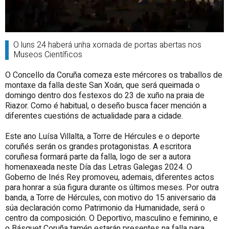
O luns 24 haberá unha xornada de portas abertas nos
Museos Científicos
O Concello da Coruña comeza este mércores os traballos de
montaxe da falla deste San Xoán, que será queimada o
domingo dentro dos festexos do 23 de xuño na praia de
Riazor. Como é habitual, o deseño busca facer mención a
diferentes cuestións de actualidade para a cidade.
Este ano Luísa Villalta, a Torre de Hércules e o deporte
coruñés serán os grandes protagonistas. A escritora
coruñesa formará parte da falla, logo de ser a autora
homenaxeada neste Día das Letras Galegas 2024. O
Goberno de Inés Rey promoveu, ademais, diferentes actos
para honrar a súa figura durante os últimos meses. Por outra
banda, a Torre de Hércules, con motivo do 15 aniversario da
súa declaración como Patrimonio da Humanidade, será o
centro da composición. O Deportivo, masculino e feminino, e
o Básquet Coruña tamén estarán presentes na falla para