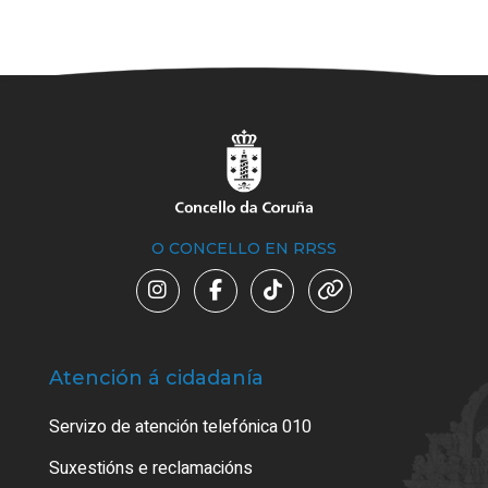
O CONCELLO EN RRSS
Atención á cidadanía
Trá
Servizo de atención telefónica 010
Empa
certi
Suxestións e reclamacións