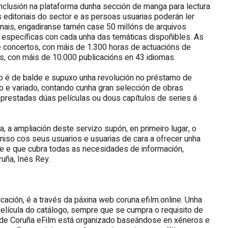
inclusión na plataforma dunha sección de manga para lectura
s editoriais do sector e as persoas usuarias poderán ler
is, engadiranse tamén case 50 millóns de arquivos
 específicas con cada unha das temáticas dispoñibles. As
 concertos, con máis de 1.300 horas de actuacións de
s, con máis de 10.000 publicacións en 43 idiomas.
o é de balde e supuxo unha revolución no préstamo de
lo e variado, contando cunha gran selección de obras
 prestadas dúas películas ou dous capítulos de series á
, a ampliación deste servizo supón, en primeiro lugar, o
iso cos seus usuarios e usuarias de cara a ofrecer unha
te e que cubra todas as necesidades de información,
ruña, Inés Rey.
cación, é a través da páxina web coruna.efilm.online. Unha
película do catálogo, sempre que se cumpra o requisito de
o de Coruña eFilm está organizado baseándose en xéneros e