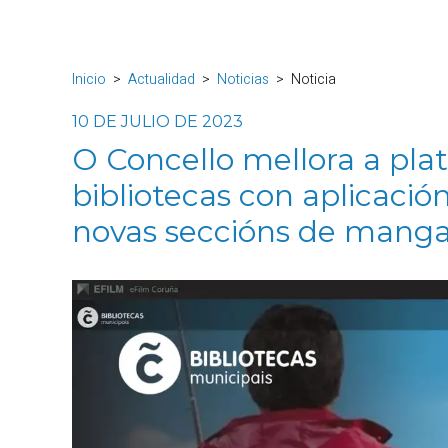
Inicio
Actualidad
Noticias
Noticia
10 DE JULIO DE 2023
O Concello mellora a pl
bibliotecas con aplicación
novas seccións de manga