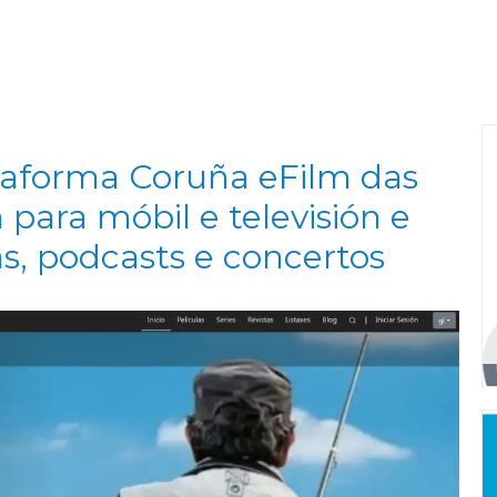
ataforma Coruña eFilm das
 para móbil e televisión e
s, podcasts e concertos