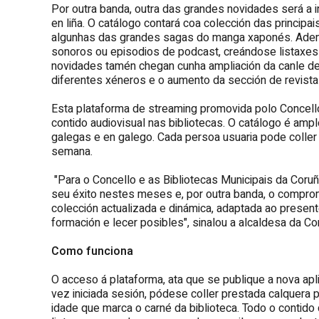
Por outra banda, outra das grandes novidades será a 
en liña. O catálogo contará coa colección das principai
algunhas das grandes sagas do manga xaponés. Adema
sonoros ou episodios de podcast, creándose listaxes
novidades tamén chegan cunha ampliación da canle de
diferentes xéneros e o aumento da sección de revista
Esta plataforma de streaming promovida polo Concell
contido audiovisual nas bibliotecas. O catálogo é amp
galegas e en galego. Cada persoa usuaria pode coller
semana.
"Para o Concello e as Bibliotecas Municipais da Coruña
seu éxito nestes meses e, por outra banda, o comprom
colección actualizada e dinámica, adaptada ao presen
formación e lecer posibles", sinalou a alcaldesa da Co
Como funciona
O acceso á plataforma, ata que se publique a nova apli
vez iniciada sesión, pódese coller prestada calquera 
idade que marca o carné da biblioteca. Todo o contid