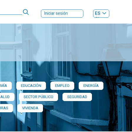
ES
Iniciar sesión
GL
MÍA
EDUCACIÓN
EMPLEO
ENERGÍA
SALUD
SECTOR PÚBLICO
SEGURIDAD
URAS
VIVIENDA