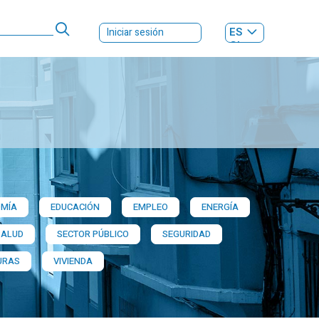
ES
Iniciar sesión
GL
MÍA
EDUCACIÓN
EMPLEO
ENERGÍA
SALUD
SECTOR PÚBLICO
SEGURIDAD
URAS
VIVIENDA