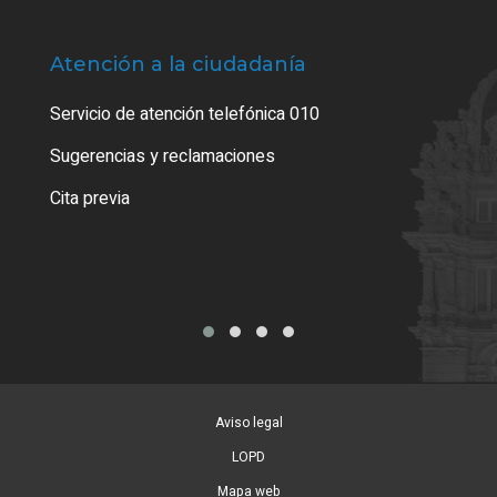
Atención a la ciudadanía
Trá
Servicio de atención telefónica 010
Empa
o cer
Sugerencias y reclamaciones
Como
Cita previa
Tarj
Aviso legal
LOPD
Mapa web