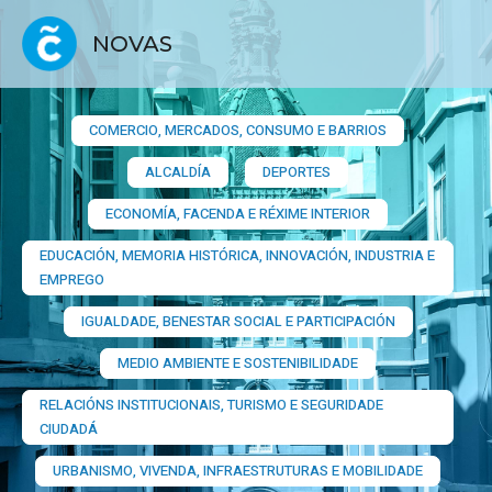
NOVAS
COMERCIO, MERCADOS, CONSUMO E BARRIOS​
ALCALDÍA
DEPORTES
ECONOMÍA, FACENDA E RÉXIME INTERIOR
EDUCACIÓN, MEMORIA HISTÓRICA, INNOVACIÓN, INDUSTRIA E
EMPREGO
IGUALDADE, BENESTAR SOCIAL E PARTICIPACIÓN
MEDIO AMBIENTE E SOSTENIBILIDADE
RELACIÓNS INSTITUCIONAIS, TURISMO E SEGURIDADE
CIUDADÁ
URBANISMO, VIVENDA, INFRAESTRUTURAS E MOBILIDADE