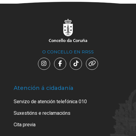
O CONCELLO EN RRSS
Atención á cidadanía
Trá
Servizo de atención telefónica 010
Empa
certi
Suxestións e reclamacións
Como
Cita previa
Tarx