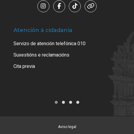
Atención á cidadanía
Trá
Servizo de atención telefónica 010
Empa
certi
Suxestións e reclamacións
Como
Cita previa
Tarx
Aviso legal