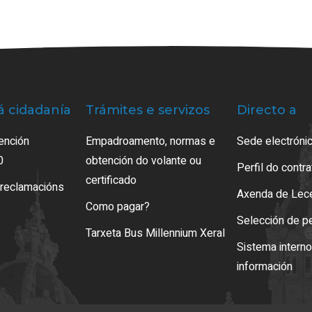
á cidadanía
Trámites e servizos
Directo a
ención
Empadroamento, normas e
Sede electrónic
0
obtención do volante ou
Perfil do contr
certificado
 reclamacións
Axenda de Lec
Como pagar?
Selección de p
Tarxeta Bus Millennium Xeral
Sistema intern
información