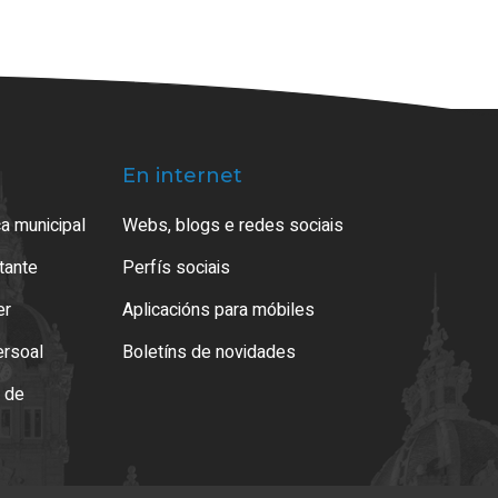
En internet
a municipal
Webs, blogs e redes sociais
atante
Perfís sociais
er
Aplicacións para móbiles
ersoal
Boletíns de novidades
o de