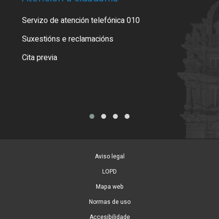
Servizo de atención telefónica 010
Empa
certi
Suxestións e reclamacións
Como
Cita previa
Tarx
Aviso legal
LOPD
Mapa web
Normas de uso
Accesibilidade