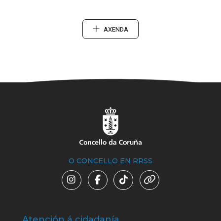
AXENDA
O CONCELLO EN RRSS
Atención á cidadanía
Trá