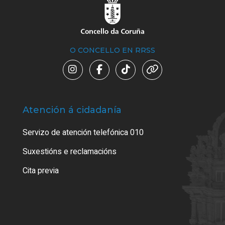
O CONCELLO EN RRSS
Atención á cidadanía
Trá
Servizo de atención telefónica 010
Empa
certi
Suxestións e reclamacións
Como
Cita previa
Tarx