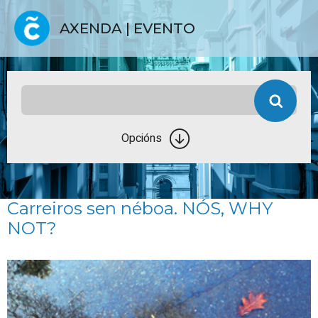
AXENDA | EVENTO
Opcións
Carreiros sen néboa. NÓS, WHY
NOT?