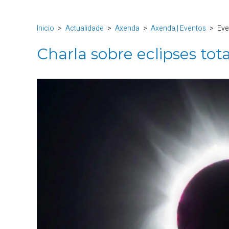
Inicio
Actualidade
Axenda
Axenda | Eventos
Eve
Charla sobre eclipses tota