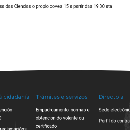
asa das Ciencias o propio xoves 15 a partir das 19.30 ata
á cidadanía
Trámites e servizos
Directo a
ención
Empadroamento, normas e
Sede electrónic
0
obtención do volante ou
Perfil do contr
certificado
 reclamacións