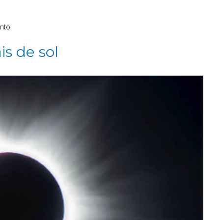
nto
is de sol