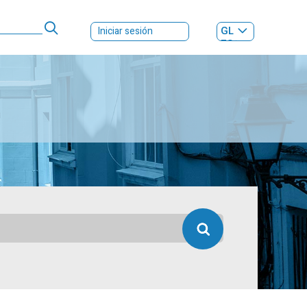
GL
Iniciar sesión
ES
|