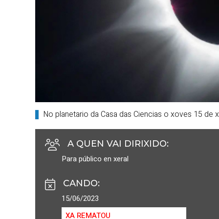
No planetario da Casa das Ciencias o xoves 15 de x
A QUEN VAI DIRIXIDO
:
Para público en xeral
CANDO
:
15/06/2023
XA REMATOU