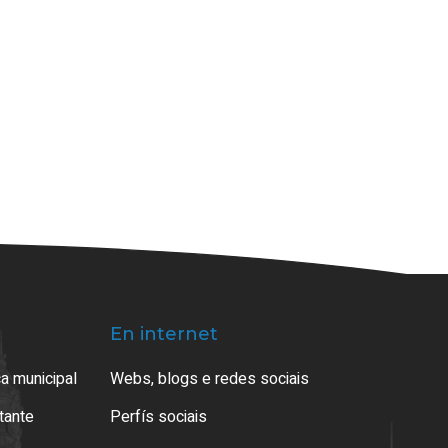
En internet
a municipal
Webs, blogs e redes sociais
atante
Perfís sociais