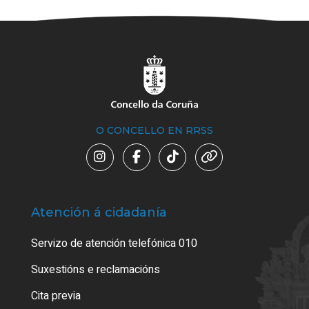
O CONCELLO EN RRSS
Atención á cidadanía
Trá
Servizo de atención telefónica 010
Empa
certi
Suxestións e reclamacións
Como
Cita previa