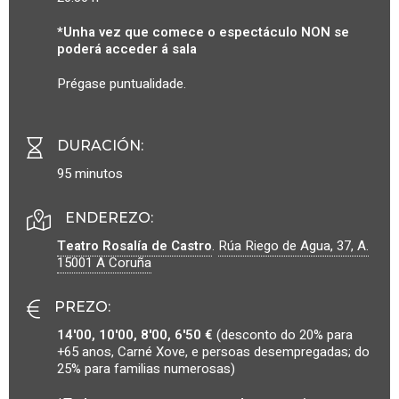
*Unha vez que comece o espectáculo NON se
poderá acceder á sala
Prégase puntualidade.
DURACIÓN
:
95 minutos
ENDEREZO:
Teatro Rosalía de Castro
.
Rúa Riego de Agua, 37, A.
15001
A Coruña
PREZO
:
14'00, 10'00, 8'00, 6'50 €
(desconto do 20% para
+65 anos, Carné Xove, e persoas desempregadas; do
25% para familias numerosas)