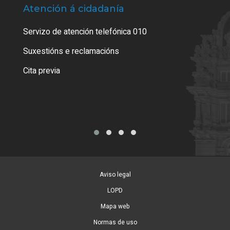
Atención á cidadanía
Trá
Servizo de atención telefónica 010
Empa
certi
Suxestións e reclamacións
Como
Cita previa
Tarx
Aviso legal
LOPD
Mapa web
Normas de uso