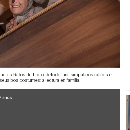
 que os Ratos de Lonxedetodo, uns simpáticos ratiños e
s seus bos costumes: a lectura en familia.
7 anos