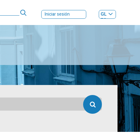
GL
Iniciar sesión
ES
|