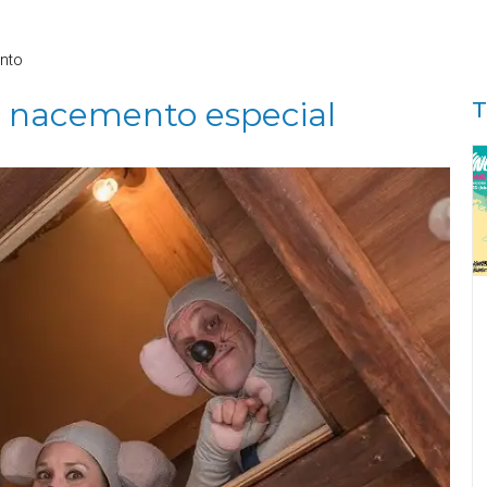
nto
 nacemento especial
T