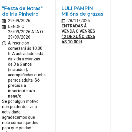
"Festa de letras",
LULI PAMPÍN
de Iria Pinheiro
Millóns de grazas
29/09/2026
28/11/2026
ENTRADAS Á
DENDE O
VENDA O VENRES
25/09/2026 ATA O
12 DE XUÑO 2026
29/09/2026
ÁS 10.00 H
A inscrición
comezará ás 10.00
h. A actividade está
dirixida a crianzas
de 3 a 6 anos
(incluídos),
acompañadas dunha
persoa adulta.
Só
precisa a
inscrición a/o
nena/o.
Se por algún motivo
non puiderdes vir á
actividade,
agradecemos que
nolo comuniquedes
para que poidan