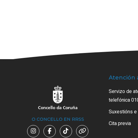
Atención 
Servizo de at
telefónica 01
Suxestións e
O CONCELLO EN RRSS
Cita previa