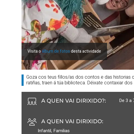
Visita o
álbum de fotos
desta actividade
Goza cos teus fillos/as dos contos e das historias
ratiñas, traen á túa biblioteca. Déixate contaxiar do
De 3 a 
A QUEN VAI DIRIXIDO?
:
A QUEN VAI DIRIXIDO
:
Infantil
,
Familias