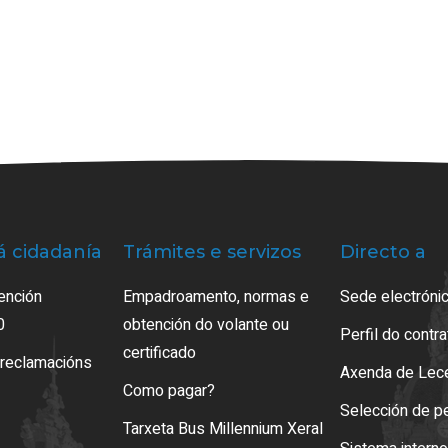
á cidadanía
Trámites e servizos
Directo a
ención
Empadroamento, normas e
Sede electrónic
0
obtención do volante ou
Perfil do contr
certificado
 reclamacións
Axenda de Lec
Como pagar?
Selección de p
Tarxeta Bus Millennium Xeral