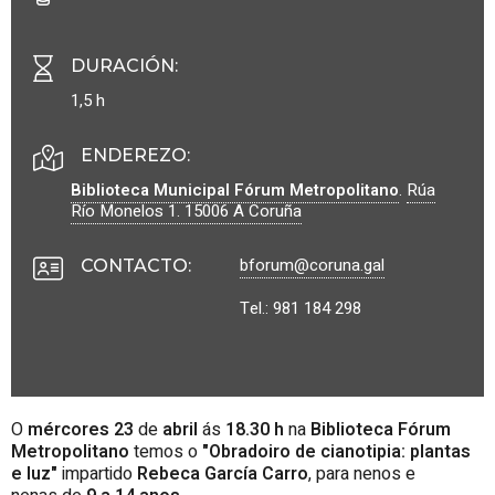
DURACIÓN
:
1,5 h
ENDEREZO:
Biblioteca Municipal Fórum Metropolitano
.
Rúa
Río Monelos 1.
15006
A Coruña
bforum@coruna.gal
CONTACTO
:
Tel.: 981 184 298
O
mércores 23
de
abril
ás
18.30 h
na
Biblioteca Fórum
Metropolitano
temos o
"Obradoiro de cianotipia: plantas
e luz"
impartido
Rebeca García Carro
, para nenos e