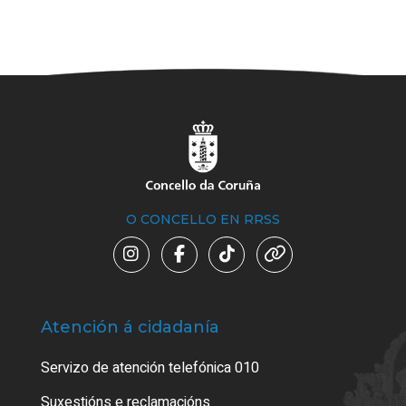
O CONCELLO EN RRSS
Atención á cidadanía
Trá
Servizo de atención telefónica 010
Empa
certi
Suxestións e reclamacións