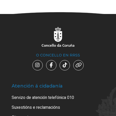
O CONCELLO EN RRSS
Atención á cidadanía
Trá
Servizo de atención telefónica 010
Empa
certi
Suxestións e reclamacións
Como