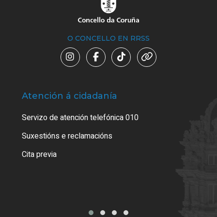
O CONCELLO EN RRSS
Atención á cidadanía
Trá
Servizo de atención telefónica 010
Empa
certi
Suxestións e reclamacións
Como
Cita previa
Tarx